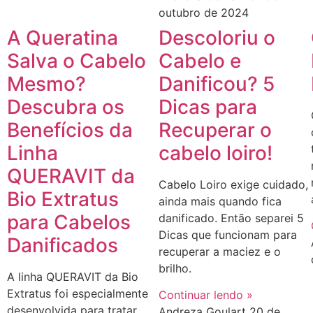
outubro de 2024
A Queratina
Descoloriu o
Salva o Cabelo
Cabelo e
Mesmo?
Danificou? 5
Descubra os
Dicas para
Benefícios da
Recuperar o
Linha
cabelo loiro!
QUERAVIT da
Cabelo Loiro exige cuidado,
Bio Extratus
ainda mais quando fica
para Cabelos
danificado. Então separei 5
Dicas que funcionam para
Danificados
recuperar a maciez e o
brilho.
A linha QUERAVIT da Bio
Extratus foi especialmente
Continuar lendo »
desenvolvida para tratar
Andreza Goulart
20 de