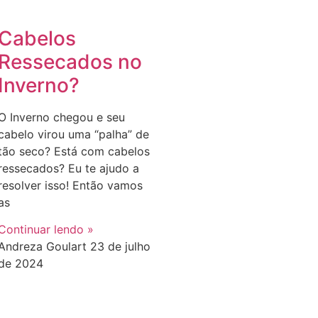
Cabelos
Ressecados no
Inverno?
O Inverno chegou e seu
cabelo virou uma “palha” de
tão seco? Está com cabelos
ressecados? Eu te ajudo a
resolver isso! Então vamos
as
Continuar lendo »
Andreza Goulart
23 de julho
de 2024