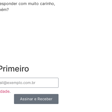
 responder com muito carinho,
mbém?
rimeiro
cidade
.
Assinar e Receber