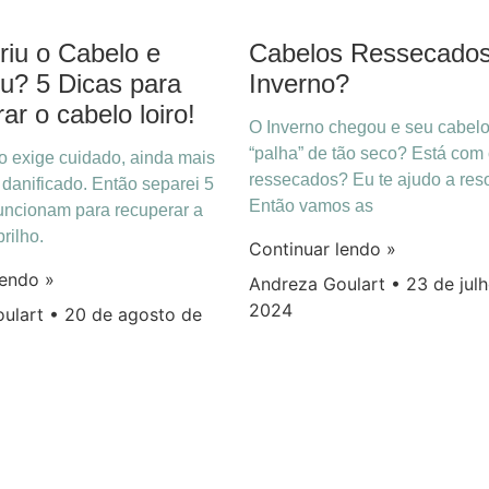
riu o Cabelo e
Cabelos Ressecados
ou? 5 Dicas para
Inverno?
r o cabelo loiro!
O Inverno chegou e seu cabelo
“palha” de tão seco? Está com
o exige cuidado, ainda mais
ressecados? Eu te ajudo a reso
 danificado. Então separei 5
Então vamos as
uncionam para recuperar a
rilho.
Continuar lendo »
lendo »
Andreza Goulart
23 de jul
2024
oulart
20 de agosto de