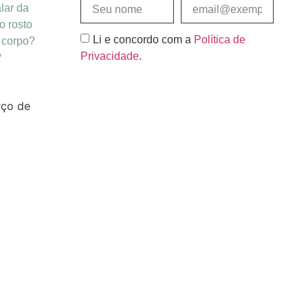
lar da
o rosto
Li e concordo com a
Política de
 corpo?
Privacidade
.
?
Assinar e Receber
ço de