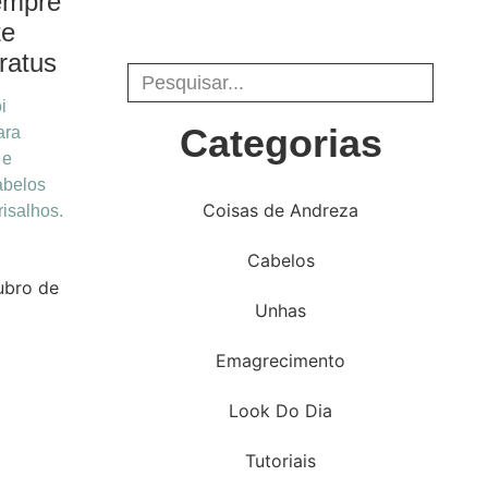
empre
te
ratus
i
Categorias
ara
 e
abelos
Coisas de Andreza
risalhos.
Cabelos
ubro de
Unhas
Emagrecimento
Look Do Dia
Tutoriais