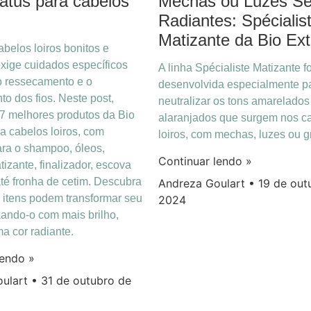
ratus para cabelos
Mechas ou Luzes S
Radiantes: Spécialis
Matizante da Bio Ext
abelos loiros bonitos e
xige cuidados específicos
A linha Spécialiste Matizante fo
 o ressecamento e o
desenvolvida especialmente p
o dos fios. Neste post,
neutralizar os tons amarelados
 7 melhores produtos da Bio
alaranjados que surgem nos c
ra cabelos loiros, com
loiros, com mechas, luzes ou g
ra o shampoo, óleos,
Continuar lendo »
izante, finalizador, escova
até fronha de cetim. Descubra
Andreza Goulart
19 de out
itens podem transformar seu
2024
xando-o com mais brilho,
a cor radiante.
lendo »
oulart
31 de outubro de