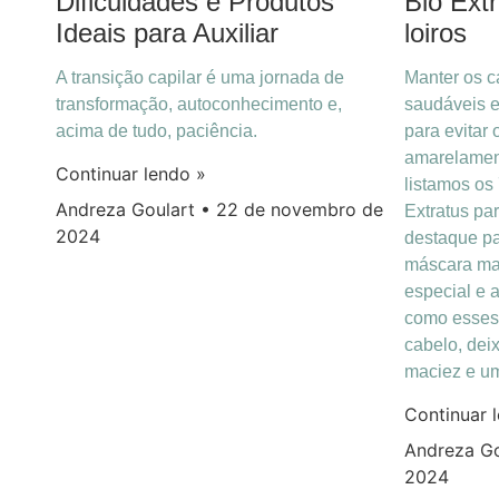
Dificuldades e Produtos
Bio Ext
Ideais para Auxiliar
loiros
A transição capilar é uma jornada de
Manter os c
transformação, autoconhecimento e,
saudáveis e
acima de tudo, paciência.
para evitar
amarelament
Continuar lendo »
listamos os
Andreza Goulart
22 de novembro de
Extratus pa
2024
destaque pa
máscara mat
especial e 
como esses 
cabelo, dei
maciez e um
Continuar 
Andreza G
2024