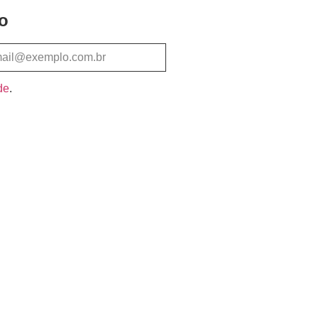
o
de
.
Assinar e Receber