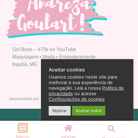
Girl Boss – 475k no YouTube
Maquiagem • Moda • Empoderamento.
Itajubá, MG
Aceitar cookies
Usamos cookies neste site para
melhorar a sua experiência de
navegação. Leia a nossa
Política de
privacidade
ou acesse
Configurações de cookies
Desenvolvido por
Rejeitar
Aceitar todos
Política de privacidade
2026 – Andreza Goulart – Todos os direitos reservados
Menu
Home