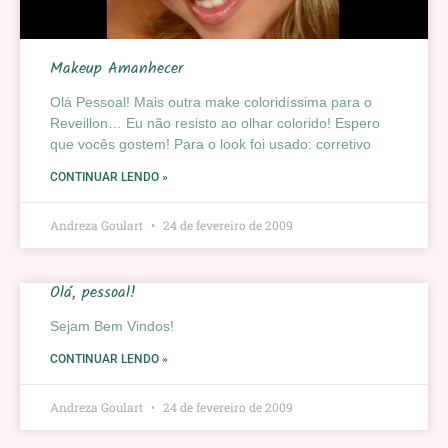
Makeup Amanhecer
Olá Pessoal! Mais outra make coloridíssima para o
Reveillon… Eu não resisto ao olhar colorido! Espero
que vocês gostem! Para o look foi usado: corretivo
CONTINUAR LENDO »
Andreza Goulart
24 de fevereiro de 2009
Olá, pessoal!
Sejam Bem Vindos!
CONTINUAR LENDO »
Andreza Goulart
24 de fevereiro de 2009