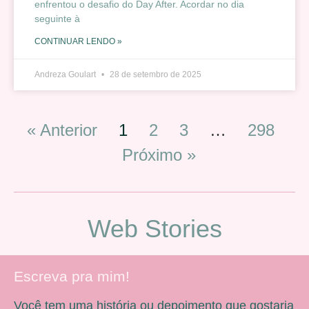
enfrentou o desafio do Day After. Acordar no dia
seguinte à
CONTINUAR LENDO »
Andreza Goulart
28 de setembro de 2025
« Anterior
1
2
3
…
298
Próximo »
Web Stories
Escreva pra mim!
Você tem uma história ou depoimento que gostaria