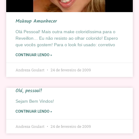
Makeup Amanhecer
Olá Pessoal! Mais outra make coloridíssima para o
Reveillon… Eu não resisto ao olhar colorido! Espero
que vocês gostem! Para o look foi usado: corretivo
CONTINUAR LENDO »
Andreza Goulart
24 de fevereiro de 2009
Olá, pessoal!
Sejam Bem Vindos!
CONTINUAR LENDO »
Andreza Goulart
24 de fevereiro de 2009