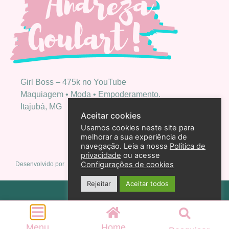
Girl Boss – 475k no YouTube
Maquiagem • Moda • Empoderamento.
Itajubá, MG
Aceitar cookies
Usamos cookies neste site para
melhorar a sua experiência de
navegação. Leia a nossa
Política de
privacidade
ou acesse
Configurações de cookies
Desenvolvido por
Rejeitar
Aceitar todos
Política de privacidade
2026 – Andreza Goulart – Todos os direitos reservados
Menu
Home