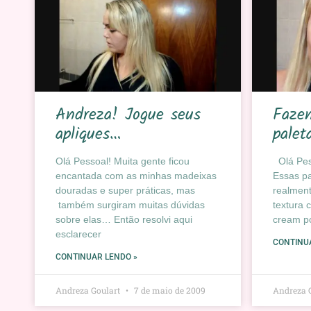
Andreza! Jogue seus
Faze
apliques…
palet
Olá Pessoal! Muita gente ficou
Olá Pess
encantada com as minhas madeixas
Essas pa
douradas e super práticas, mas
realmen
também surgiram muitas dúvidas
textura
sobre elas… Então resolvi aqui
cream p
esclarecer
CONTINU
CONTINUAR LENDO »
Andreza Goulart
7 de maio de 2009
Andreza 