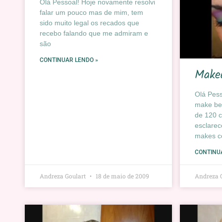
Olá Pessoal! Hoje novamente resolvi
falar um pouco mas de mim, tem
sido muito legal os recados que
recebo falando que me admiram e
são
CONTINUAR LENDO »
Make
Olá Pess
make be
de 120 c
esclarec
makes co
CONTINU
Andreza Goulart
18 de maio de 2009
Andreza 