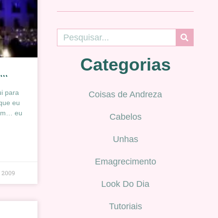
Categorias
s…
i para
Coisas de Andreza
 que eu
bem… eu
Cabelos
Unhas
Emagrecimento
e 2009
Look Do Dia
Tutoriais