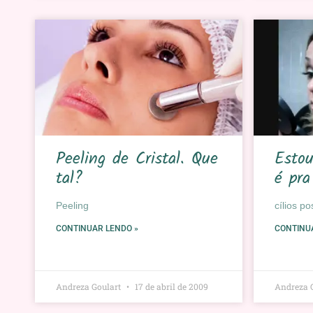
Peeling de Cristal. Que
Estou
tal?
é pra
Peeling
cílios po
CONTINUAR LENDO »
CONTINU
Andreza Goulart
17 de abril de 2009
Andreza 