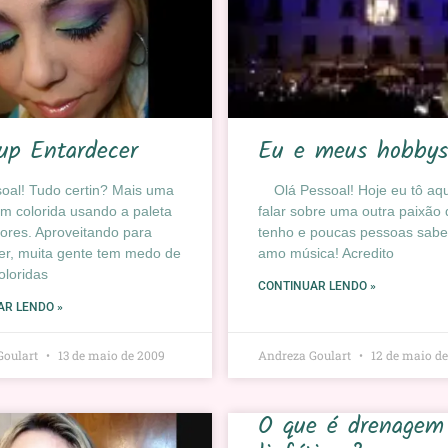
up Entardecer
Eu e meus hobby
oal! Tudo certin? Mais uma
Olá Pessoal! Hoje eu tô aqu
m colorida usando a paleta
falar sobre uma outra paixão
ores. Aproveitando para
tenho e poucas pessoas sa
er, muita gente tem medo de
amo música! Acredito
loridas
CONTINUAR LENDO »
AR LENDO »
Goulart
13 de maio de 2009
Andreza Goulart
12 de maio d
O que é drenagem