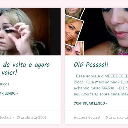
 de volta e agora
Olá Pessoal!
 valer!
Esse agora é o MEEEEEEE
Blog! Que máximo não? Eu 
stiços
achando muito MARA! =D En
AR LENDO »
aqui vou falar sobre cada mak
CONTINUAR LENDO »
Goulart
13 de abril de 2009
Andreza Goulart
5 de março d