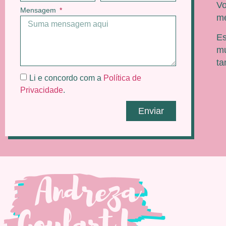
Vo
Mensagem
me
Es
mu
t
Li e concordo com a
Política de
Privacidade
.
Enviar