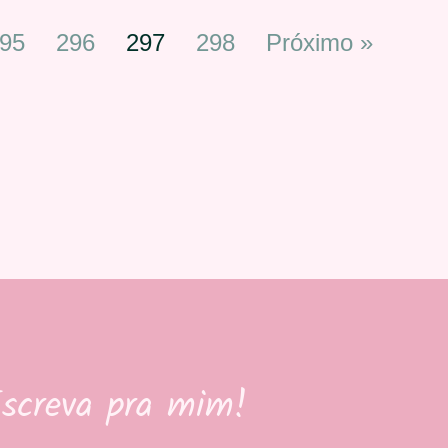
95
296
297
298
Próximo »
screva pra mim!