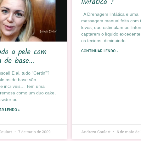
linfática ?
A Drenagem linfática e uma
massagem manual feita com 
leves, que estimulam os linfo
captarem o líquido excedente
os tecidos, diminuindo
ndo a pele com
CONTINUAR LENDO »
a de base…
oal! E ai, tudo “Certin”?
letas de base são
te incríveis… Tem uma
 cremosa como um duo cake,
owder ou
AR LENDO »
Goulart
7 de maio de 2009
Andreza Goulart
6 de maio de