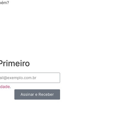
mbém?
rimeiro
cidade
.
Assinar e Receber