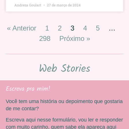
Andreza Goulart
27 de março de 2024
« Anterior
1
2
3
4
5
…
298
Próximo »
Web Stories
Escreva pra mim!
Você tem uma história ou depoimento que gostaria
de me contar?
Escreva aqui nesse formulário, vou ler e responder
com muito carinho, quem sabe ela apareça aqui