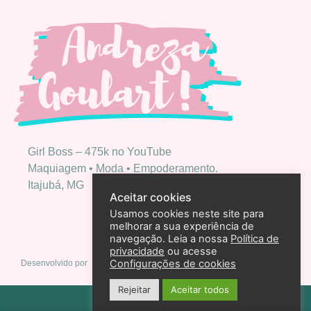
Girl Boss – 475k no YouTube
Maquiagem • Moda • Empoderamento.
Itajubá, MG
Aceitar cookies
Usamos cookies neste site para
melhorar a sua experiência de
navegação. Leia a nossa
Política de
privacidade
ou acesse
Configurações de cookies
Desenvolvido por
Rejeitar
Aceitar todos
Política de privacidade