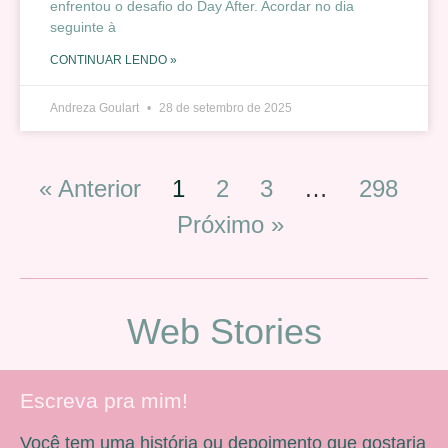
enfrentou o desafio do Day After. Acordar no dia
seguinte à
CONTINUAR LENDO »
Andreza Goulart
28 de setembro de 2025
« Anterior
1
2
3
…
298
Próximo »
Web Stories
Escreva pra mim!
Você tem uma história ou depoimento que gostaria