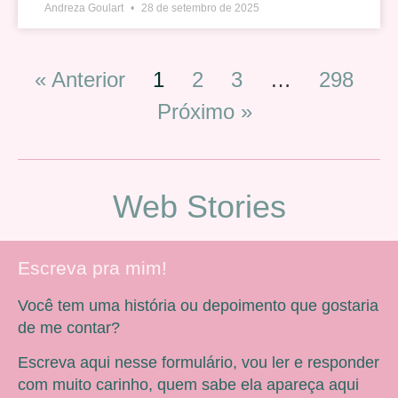
Andreza Goulart
28 de setembro de 2025
« Anterior
1
2
3
…
298
Próximo »
Web Stories
Escreva pra mim!
Você tem uma história ou depoimento que gostaria
de me contar?
Escreva aqui nesse formulário, vou ler e responder
com muito carinho, quem sabe ela apareça aqui