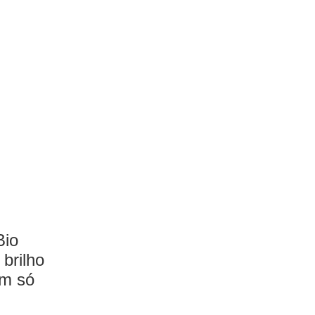
Bio
 brilho
um só