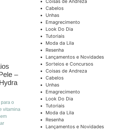
Coisas de Andreza
Cabelos
Unhas
Emagrecimento
Look Do Dia
Tutoriais
Moda da Lila
Resenha
Lançamentos e Novidades
Sorteios e Concursos
ios
Coisas de Andreza
Pele –
Cabelos
Hydra
Unhas
Emagrecimento
Look Do Dia
 para o
Tutoriais
e vitamina
Moda da Lila
 sem
Resenha
ar
Lançamentos e Novidades