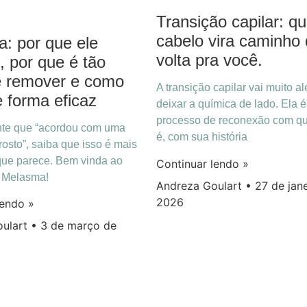
Transição capilar: q
cabelo vira caminho
: por que ele
volta pra você.
, por que é tão
 de remover e como
A transição capilar vai muito a
e forma eficaz
deixar a química de lado. Ela 
processo de reconexão com q
nte que “acordou com uma
é, com sua história
osto”, saiba que isso é mais
ue parece. Bem vinda ao
Continuar lendo »
o Melasma!
Andreza Goulart
27 de jane
2026
lendo »
oulart
3 de março de