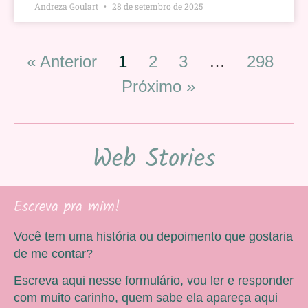
Andreza Goulart
28 de setembro de 2025
« Anterior
1
2
3
…
298
Próximo »
Web Stories
Escreva pra mim!
Você tem uma história ou depoimento que gostaria
de me contar?
Escreva aqui nesse formulário, vou ler e responder
com muito carinho, quem sabe ela apareça aqui