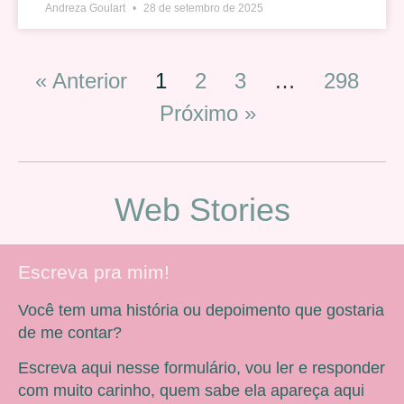
Andreza Goulart
28 de setembro de 2025
« Anterior
1
2
3
…
298
Próximo »
Web Stories
Escreva pra mim!
Você tem uma história ou depoimento que gostaria
de me contar?
Escreva aqui nesse formulário, vou ler e responder
com muito carinho, quem sabe ela apareça aqui