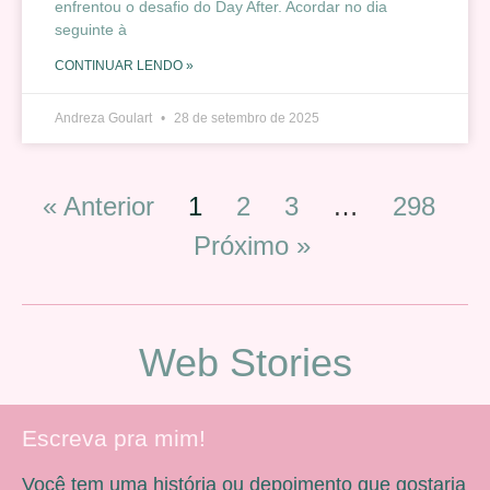
enfrentou o desafio do Day After. Acordar no dia
seguinte à
CONTINUAR LENDO »
Andreza Goulart
28 de setembro de 2025
« Anterior
1
2
3
…
298
Próximo »
Web Stories
Escreva pra mim!
Você tem uma história ou depoimento que gostaria