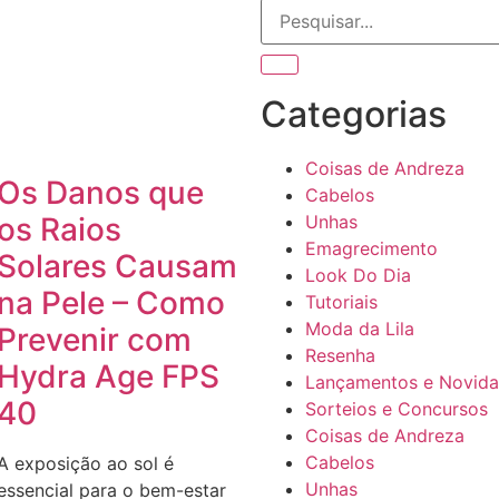
Categorias
Coisas de Andreza
Os Danos que
Cabelos
Unhas
os Raios
Emagrecimento
Solares Causam
Look Do Dia
na Pele – Como
Tutoriais
Moda da Lila
Prevenir com
Resenha
Hydra Age FPS
Lançamentos e Novid
40
Sorteios e Concursos
Coisas de Andreza
Cabelos
A exposição ao sol é
Unhas
essencial para o bem-estar