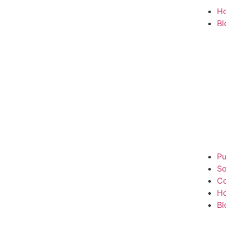
H
Bl
Pu
So
Co
H
Bl