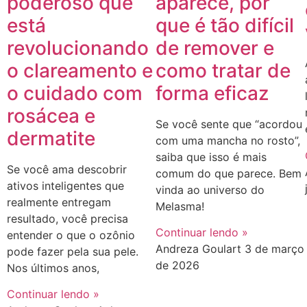
poderoso que
aparece, por
está
que é tão difícil
revolucionando
de remover e
o clareamento e
como tratar de
o cuidado com
forma eficaz
rosácea e
Se você sente que “acordou
dermatite
com uma mancha no rosto”,
saiba que isso é mais
Se você ama descobrir
comum do que parece. Bem
ativos inteligentes que
vinda ao universo do
realmente entregam
Melasma!
resultado, você precisa
Continuar lendo »
entender o que o ozônio
Andreza Goulart
3 de março
pode fazer pela sua pele.
de 2026
Nos últimos anos,
Continuar lendo »