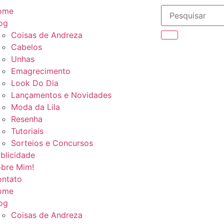
ome
og
Coisas de Andreza
Cabelos
Unhas
Emagrecimento
Look Do Dia
Lançamentos e Novidades
Moda da Lila
Resenha
Tutoriais
Sorteios e Concursos
blicidade
bre Mim!
ntato
ome
og
Coisas de Andreza