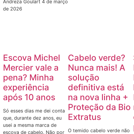
Andreza Goulart
4 de março
de 2026
Escova Michel
Cabelo verde?
Mercier vale a
Nunca mais! A
pena? Minha
solução
experiência
definitiva está
após 10 anos
na nova linha +
Proteção da Bio
Só esses dias me dei conta
Extratus
que, durante dez anos, eu
usei a mesma marca de
O temido cabelo verde não
escova de cabelo. Não por