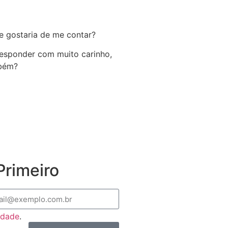
e gostaria de me contar?
 responder com muito carinho,
mbém?
rimeiro
cidade
.