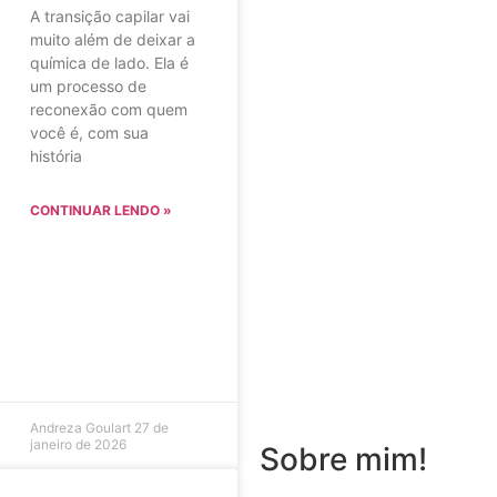
A transição capilar vai
muito além de deixar a
química de lado. Ela é
um processo de
reconexão com quem
você é, com sua
história
CONTINUAR LENDO »
Andreza Goulart
27 de
janeiro de 2026
Sobre mim!