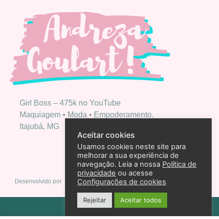
Girl Boss – 475k no YouTube
Maquiagem • Moda • Empoderamento.
Itajubá, MG
Aceitar cookies
Usamos cookies neste site para
melhorar a sua experiência de
navegação. Leia a nossa
Política de
privacidade
ou acesse
Configurações de cookies
Desenvolvido por
Rejeitar
Aceitar todos
Política de privacidade