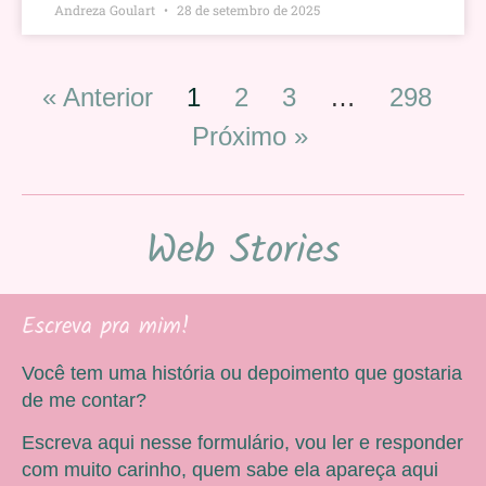
Andreza Goulart
28 de setembro de 2025
« Anterior
1
2
3
…
298
Próximo »
Web Stories
Escreva pra mim!
Você tem uma história ou depoimento que gostaria
de me contar?
Escreva aqui nesse formulário, vou ler e responder
com muito carinho, quem sabe ela apareça aqui