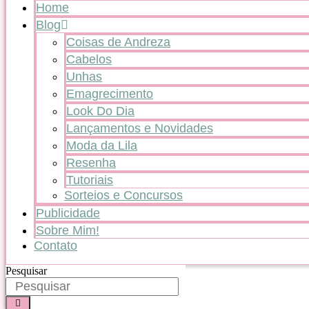
Home
Blog
Coisas de Andreza
Cabelos
Unhas
Emagrecimento
Look Do Dia
Lançamentos e Novidades
Moda da Lila
Resenha
Tutoriais
Sorteios e Concursos
Publicidade
Sobre Mim!
Contato
Pesquisar