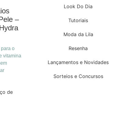
Look Do Dia
ios
Pele –
Tutoriais
Hydra
Moda da Lila
Resenha
 para o
e vitamina
Lançamentos e Novidades
 sem
ar
Sorteios e Concursos
ço de