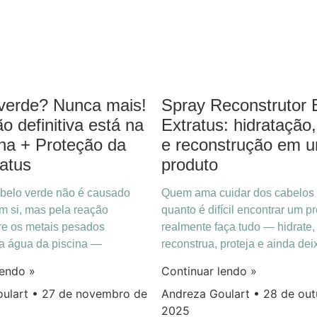
Spray Reconstrutor 
verde? Nunca mais!
Extratus: hidratação,
o definitiva está na
e reconstrução em 
nha + Proteção da
produto
ratus
Quem ama cuidar dos cabelos
belo verde não é causado
quanto é difícil encontrar um p
em si, mas pela reação
realmente faça tudo — hidrate,
re os metais pesados
reconstrua, proteja e ainda dei
a água da piscina —
Continuar lendo »
lendo »
Andreza Goulart
28 de out
oulart
27 de novembro de
2025