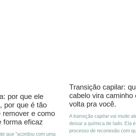
Transição capilar: q
cabelo vira caminho
: por que ele
volta pra você.
, por que é tão
 de remover e como
A transição capilar vai muito a
e forma eficaz
deixar a química de lado. Ela 
processo de reconexão com q
nte que “acordou com uma