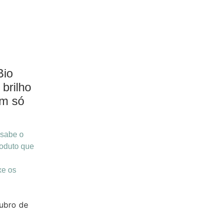
Bio
 brilho
um só
 sabe o
roduto que
xe os
ubro de