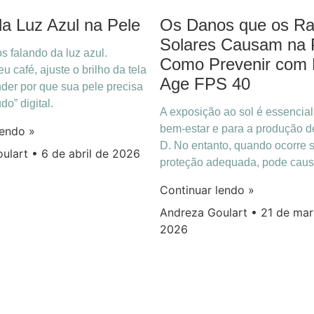
a Luz Azul na Pele
Os Danos que os Ra
Solares Causam na 
s falando da luz azul.
Como Prevenir com 
u café, ajuste o brilho da tela
Age FPS 40
der por que sua pele precisa
o” digital.
A exposição ao sol é essencial
bem-estar e para a produção d
lendo »
D. No entanto, quando ocorre
oulart
6 de abril de 2026
proteção adequada, pode caus
Continuar lendo »
Andreza Goulart
21 de mar
2026