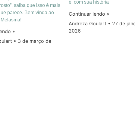
é, com sua história
osto”, saiba que isso é mais
ue parece. Bem vinda ao
Continuar lendo »
o Melasma!
Andreza Goulart
27 de jane
2026
lendo »
oulart
3 de março de