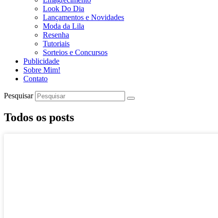
Look Do Dia
Lançamentos e Novidades
Moda da Lila
Resenha
Tutoriais
Sorteios e Concursos
Publicidade
Sobre Mim!
Contato
Pesquisar
Todos os posts