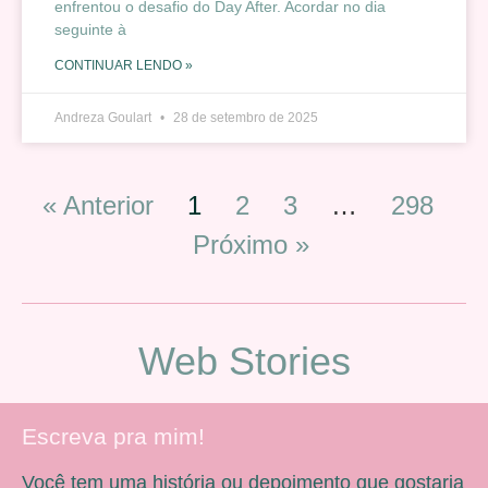
enfrentou o desafio do Day After. Acordar no dia
seguinte à
CONTINUAR LENDO »
Andreza Goulart
28 de setembro de 2025
« Anterior
1
2
3
…
298
Próximo »
Web Stories
Escreva pra mim!
Você tem uma história ou depoimento que gostaria