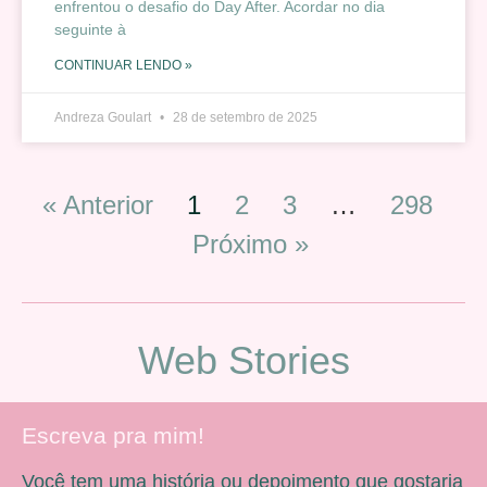
enfrentou o desafio do Day After. Acordar no dia
seguinte à
CONTINUAR LENDO »
Andreza Goulart
28 de setembro de 2025
« Anterior
1
2
3
…
298
Próximo »
Web Stories
Escreva pra mim!
Você tem uma história ou depoimento que gostaria