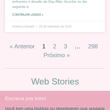
enfrentou o desafio do Day After. Acordar no dia
seguinte à
CONTINUAR LENDO »
Andreza Goulart
28 de setembro de 2025
« Anterior
1
2
3
…
298
Próximo »
Web Stories
Escreva pra mim!
Você tem uma história ou depoimento que gostaria