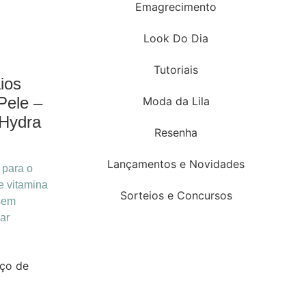
Emagrecimento
Look Do Dia
Tutoriais
ios
Pele –
Moda da Lila
Hydra
Resenha
Lançamentos e Novidades
 para o
e vitamina
Sorteios e Concursos
 sem
ar
ço de