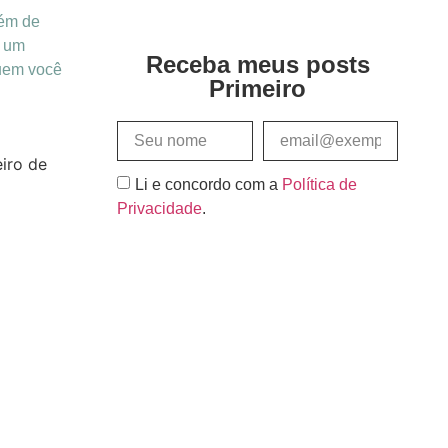
lém de
é um
Receba meus posts
uem você
Primeiro
iro de
Li e concordo com a
Política de
Privacidade
.
Assinar e Receber