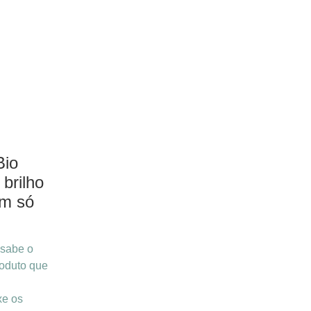
Bio
 brilho
um só
 sabe o
roduto que
xe os