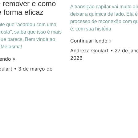
 de remover e como
A transição capilar vai muito a
e forma eficaz
deixar a química de lado. Ela 
processo de reconexão com q
nte que “acordou com uma
é, com sua história
osto”, saiba que isso é mais
ue parece. Bem vinda ao
Continuar lendo »
o Melasma!
Andreza Goulart
27 de jane
2026
lendo »
oulart
3 de março de