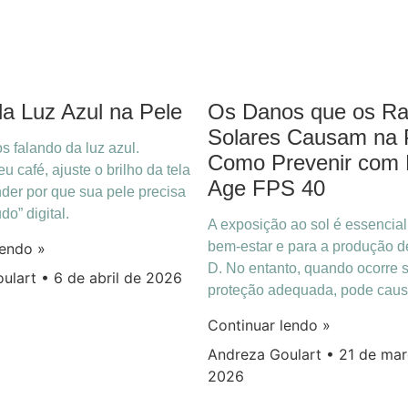
a Luz Azul na Pele
Os Danos que os Ra
Solares Causam na 
s falando da luz azul.
Como Prevenir com 
u café, ajuste o brilho da tela
Age FPS 40
der por que sua pele precisa
o” digital.
A exposição ao sol é essencial
bem-estar e para a produção d
lendo »
D. No entanto, quando ocorre
oulart
6 de abril de 2026
proteção adequada, pode caus
Continuar lendo »
Andreza Goulart
21 de mar
2026