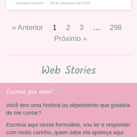
Andreza Goulart
28 de setembro de 2025
« Anterior
1
2
3
…
298
Próximo »
Web Stories
Escreva pra mim!
Você tem uma história ou depoimento que gostaria
de me contar?
Escreva aqui nesse formulário, vou ler e responder
com muito carinho, quem sabe ela apareça aqui