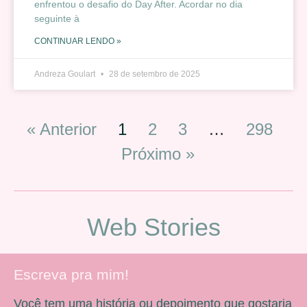
enfrentou o desafio do Day After. Acordar no dia
seguinte à
CONTINUAR LENDO »
Andreza Goulart
28 de setembro de 2025
« Anterior
1
2
3
…
298
Próximo »
Web Stories
Escreva pra mim!
Você tem uma história ou depoimento que gostaria