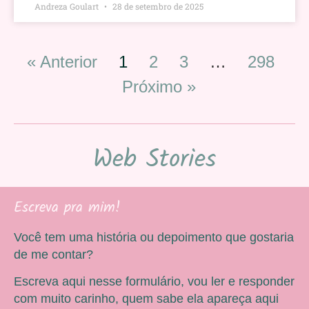
Andreza Goulart
28 de setembro de 2025
« Anterior
1
2
3
…
298
Próximo »
Web Stories
Escreva pra mim!
Você tem uma história ou depoimento que gostaria
de me contar?
Escreva aqui nesse formulário, vou ler e responder
com muito carinho, quem sabe ela apareça aqui