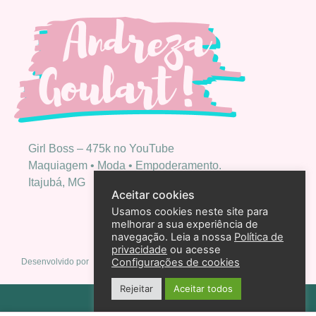
Girl Boss – 475k no YouTube
Maquiagem • Moda • Empoderamento.
Itajubá, MG
Aceitar cookies
Usamos cookies neste site para
melhorar a sua experiência de
navegação. Leia a nossa
Política de
privacidade
ou acesse
Configurações de cookies
Desenvolvido por
Rejeitar
Aceitar todos
Política de privacidade