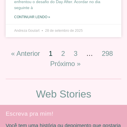
enfrentou o desafio do Day After. Acordar no dia
seguinte à
CONTINUAR LENDO »
Andreza Goulart
28 de setembro de 2025
« Anterior
1
2
3
…
298
Próximo »
Web Stories
Escreva pra mim!
Você tem uma história ou depoimento que gostaria