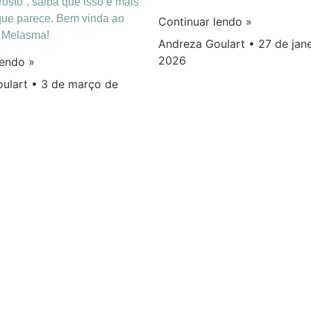
osto”, saiba que isso é mais
ue parece. Bem vinda ao
Continuar lendo »
o Melasma!
Andreza Goulart
27 de jane
2026
lendo »
oulart
3 de março de