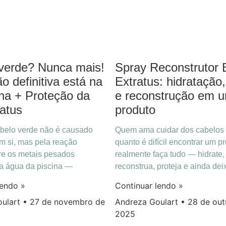
Spray Reconstrutor 
verde? Nunca mais!
Extratus: hidratação,
o definitiva está na
e reconstrução em 
nha + Proteção da
produto
ratus
Quem ama cuidar dos cabelos
belo verde não é causado
quanto é difícil encontrar um p
em si, mas pela reação
realmente faça tudo — hidrate,
re os metais pesados
reconstrua, proteja e ainda dei
a água da piscina —
Continuar lendo »
lendo »
Andreza Goulart
28 de out
oulart
27 de novembro de
2025