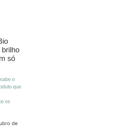
Bio
 brilho
um só
 sabe o
roduto que
xe os
ubro de