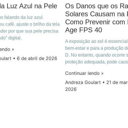
a Luz Azul na Pele
Os Danos que os Ra
Solares Causam na 
s falando da luz azul.
Como Prevenir com 
u café, ajuste o brilho da tela
Age FPS 40
der por que sua pele precisa
o” digital.
A exposição ao sol é essencial
bem-estar e para a produção d
lendo »
D. No entanto, quando ocorre
oulart
6 de abril de 2026
proteção adequada, pode caus
Continuar lendo »
Andreza Goulart
21 de mar
2026