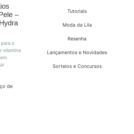
ios
Tutoriais
Pele –
Hydra
Moda da Lila
Resenha
 para o
e vitamina
Lançamentos e Novidades
 sem
ar
Sorteios e Concursos
ço de