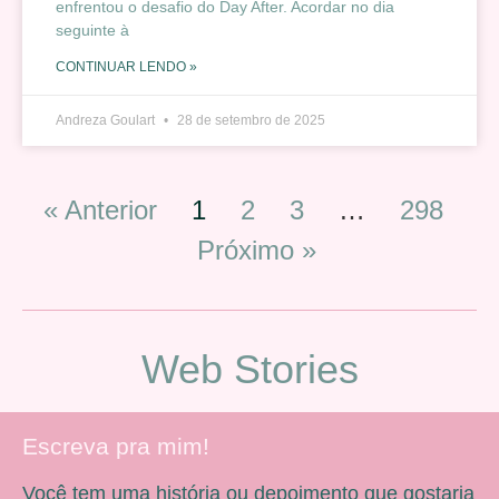
enfrentou o desafio do Day After. Acordar no dia
seguinte à
CONTINUAR LENDO »
Andreza Goulart
28 de setembro de 2025
« Anterior
1
2
3
…
298
Próximo »
Web Stories
Escreva pra mim!
Você tem uma história ou depoimento que gostaria