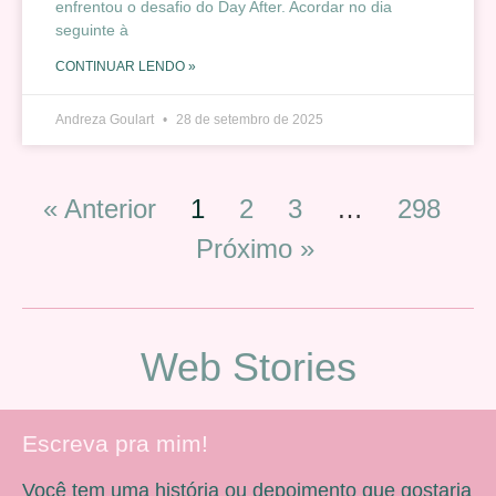
enfrentou o desafio do Day After. Acordar no dia
seguinte à
CONTINUAR LENDO »
Andreza Goulart
28 de setembro de 2025
« Anterior
1
2
3
…
298
Próximo »
Web Stories
Escreva pra mim!
Você tem uma história ou depoimento que gostaria