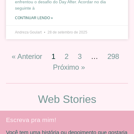
enfrentou o desafio do Day After. Acordar no dia
seguinte à
CONTINUAR LENDO »
Andreza Goulart
28 de setembro de 2025
« Anterior
1
2
3
…
298
Próximo »
Web Stories
Escreva pra mim!
Você tem uma história ou depoimento que gostaria