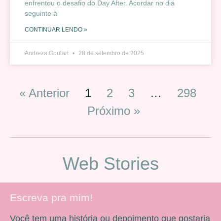
enfrentou o desafio do Day After. Acordar no dia
seguinte à
CONTINUAR LENDO »
Andreza Goulart
28 de setembro de 2025
« Anterior
1
2
3
…
298
Próximo »
Web Stories
Escreva pra mim!
Você tem uma história ou depoimento que gostaria