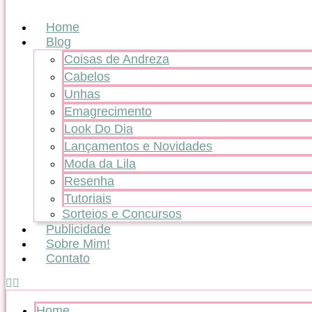
Home
Blog
Coisas de Andreza
Cabelos
Unhas
Emagrecimento
Look Do Dia
Lançamentos e Novidades
Moda da Lila
Resenha
Tutoriais
Sorteios e Concursos
Publicidade
Sobre Mim!
Contato
Home