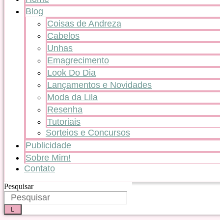
Blog
Coisas de Andreza
Cabelos
Unhas
Emagrecimento
Look Do Dia
Lançamentos e Novidades
Moda da Lila
Resenha
Tutoriais
Sorteios e Concursos
Publicidade
Sobre Mim!
Contato
Pesquisar