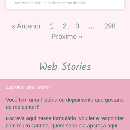
Andreza Goulart
28 de setembro de 2025
« Anterior
1
2
3
…
298
Próximo »
Web Stories
Escreva pra mim!
Você tem uma história ou depoimento que gostaria
de me contar?
Escreva aqui nesse formulário, vou ler e responder
com muito carinho, quem sabe ela apareça aqui