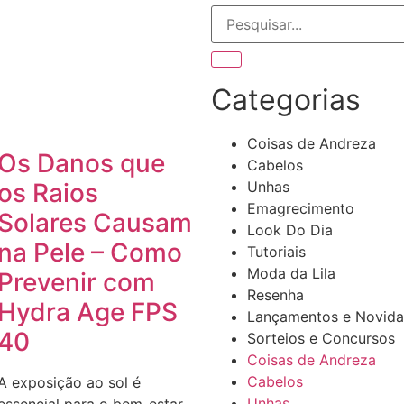
Categorias
Coisas de Andreza
Os Danos que
Cabelos
Unhas
os Raios
Emagrecimento
Solares Causam
Look Do Dia
na Pele – Como
Tutoriais
Moda da Lila
Prevenir com
Resenha
Hydra Age FPS
Lançamentos e Novid
40
Sorteios e Concursos
Coisas de Andreza
Cabelos
A exposição ao sol é
Unhas