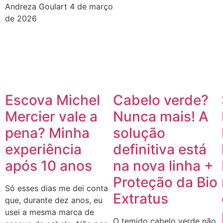
Andreza Goulart
4 de março
de 2026
Escova Michel
Cabelo verde?
Mercier vale a
Nunca mais! A
pena? Minha
solução
experiência
definitiva está
após 10 anos
na nova linha +
Proteção da Bio
Só esses dias me dei conta
Extratus
que, durante dez anos, eu
usei a mesma marca de
O temido cabelo verde não