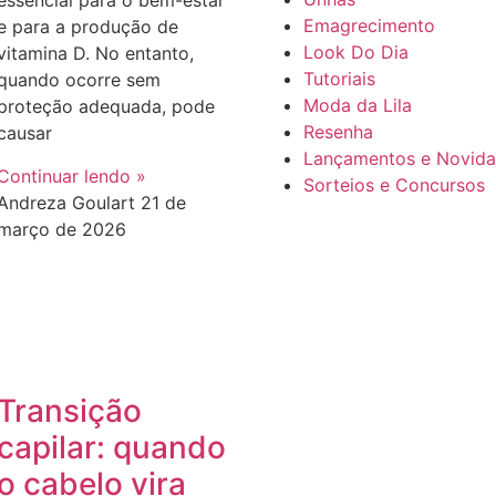
essencial para o bem-estar
Emagrecimento
e para a produção de
Look Do Dia
vitamina D. No entanto,
Tutoriais
quando ocorre sem
Moda da Lila
proteção adequada, pode
Resenha
causar
Lançamentos e Novid
Continuar lendo »
Sorteios e Concursos
Andreza Goulart
21 de
março de 2026
Transição
capilar: quando
o cabelo vira