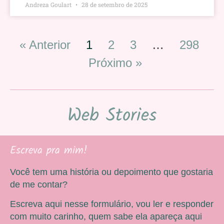
Andreza Goulart
28 de setembro de 2025
« Anterior
1
2
3
…
298
Próximo »
Web Stories
Escreva pra mim!
Você tem uma história ou depoimento que gostaria
de me contar?
Escreva aqui nesse formulário, vou ler e responder
com muito carinho, quem sabe ela apareça aqui