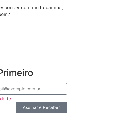
 responder com muito carinho,
mbém?
rimeiro
cidade
.
Assinar e Receber