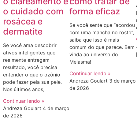
o clareamento e
como tratar de
o cuidado com
forma eficaz
rosácea e
Se você sente que “acordou
dermatite
com uma mancha no rosto”,
saiba que isso é mais
Se você ama descobrir
comum do que parece. Bem
ativos inteligentes que
vinda ao universo do
realmente entregam
Melasma!
resultado, você precisa
Continuar lendo »
entender o que o ozônio
Andreza Goulart
3 de março
pode fazer pela sua pele.
de 2026
Nos últimos anos,
Continuar lendo »
Andreza Goulart
4 de março
de 2026