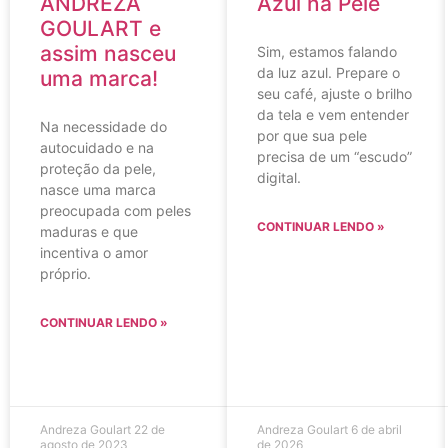
ANDREZA
Azul na Pele
GOULART e
assim nasceu
Sim, estamos falando
da luz azul. Prepare o
uma marca!
seu café, ajuste o brilho
da tela e vem entender
Na necessidade do
por que sua pele
autocuidado e na
precisa de um “escudo”
proteção da pele,
digital.
nasce uma marca
preocupada com peles
CONTINUAR LENDO »
maduras e que
incentiva o amor
próprio.
CONTINUAR LENDO »
Andreza Goulart
22 de
Andreza Goulart
6 de abril
agosto de 2023
de 2026