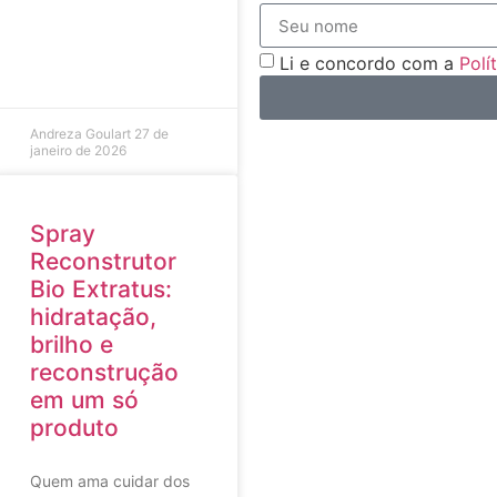
Li e concordo com a
Polí
Andreza Goulart
27 de
janeiro de 2026
Spray
Reconstrutor
Bio Extratus:
hidratação,
brilho e
reconstrução
em um só
produto
Quem ama cuidar dos