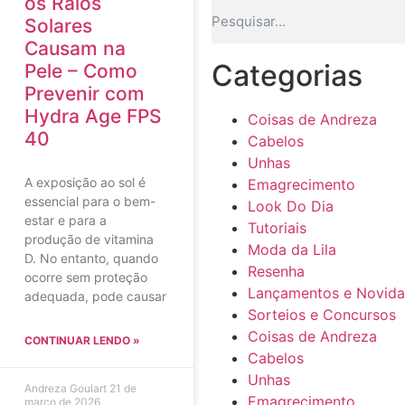
os Raios
Solares
Causam na
Categorias
Pele – Como
Prevenir com
Hydra Age FPS
Coisas de Andreza
40
Cabelos
Unhas
A exposição ao sol é
Emagrecimento
essencial para o bem-
Look Do Dia
estar e para a
Tutoriais
produção de vitamina
Moda da Lila
D. No entanto, quando
Resenha
ocorre sem proteção
Lançamentos e Novid
adequada, pode causar
Sorteios e Concursos
Coisas de Andreza
CONTINUAR LENDO »
Cabelos
Unhas
Andreza Goulart
21 de
Emagrecimento
março de 2026