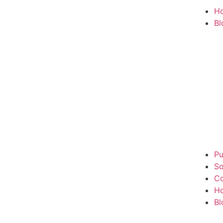
H
Bl
Pu
So
Co
H
Bl