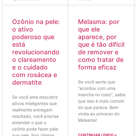
Ozônio na pele:
Melasma: por
o ativo
que ele
poderoso que
aparece, por
está
que é tão difícil
revolucionando
de remover e
o clareamento
como tratar de
e o cuidado
forma eficaz
com rosácea e
dermatite
Se você sente que
“acordou com uma
mancha no rosto”, saiba
Se você ama descobrir
que isso é mais comum
ativos inteligentes que
do que parece. Bem
realmente entregam
vinda ao universo do
resultado, você precisa
Melasma!
entender o que o
ozônio pode fazer pela
sua pele. Nos últimos
CONTINUAR LENDO »