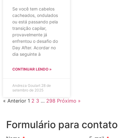
Se você tem cabelos
cacheados, ondulados
ou está passando pela
transição capilar,
provavelmente já
enfrentou o desafio do
Day After. Acordar no
dia seguinte à
CONTINUAR LENDO »
Andreza Goulart
28 de
setembro de 2025
« Anterior
1
2
3
…
298
Próximo »
Formulário para contato