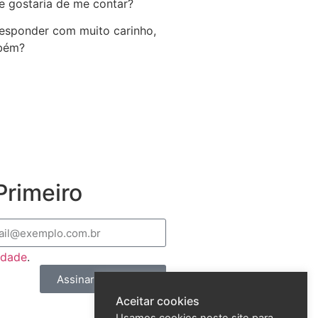
e gostaria de me contar?
 responder com muito carinho,
mbém?
rimeiro
cidade
.
Assinar e Receber
Aceitar cookies