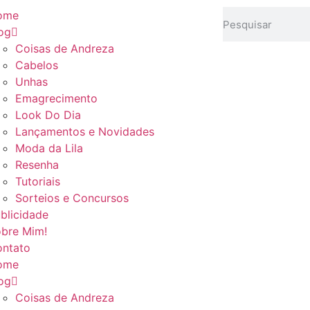
ome
og
Coisas de Andreza
Cabelos
Unhas
Emagrecimento
Look Do Dia
Lançamentos e Novidades
Moda da Lila
Resenha
Tutoriais
Sorteios e Concursos
blicidade
bre Mim!
ntato
ome
og
Coisas de Andreza