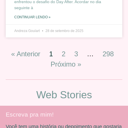
enfrentou o desafio do Day After. Acordar no dia
seguinte à
CONTINUAR LENDO »
Andreza Goulart
28 de setembro de 2025
« Anterior
1
2
3
…
298
Próximo »
Web Stories
Escreva pra mim!
Você tem uma história ou depoimento que gostaria