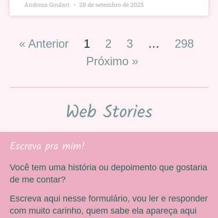
Andreza Goulart
28 de setembro de 2025
« Anterior
1
2
3
…
298
Próximo »
Web Stories
Escreva pra mim!
Você tem uma história ou depoimento que gostaria
de me contar?
Escreva aqui nesse formulário, vou ler e responder
com muito carinho, quem sabe ela apareça aqui