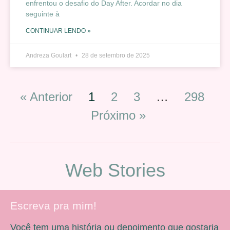
enfrentou o desafio do Day After. Acordar no dia
seguinte à
CONTINUAR LENDO »
Andreza Goulart
28 de setembro de 2025
« Anterior
1
2
3
…
298
Próximo »
Web Stories
Escreva pra mim!
Você tem uma história ou depoimento que gostaria