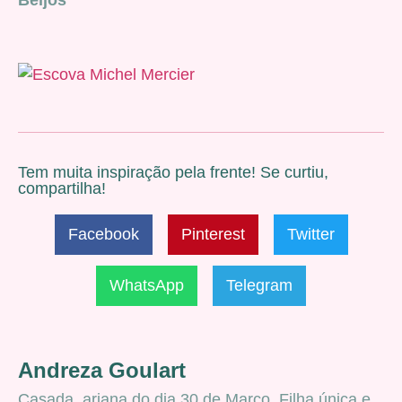
Beijos
Tem muita inspiração pela frente! Se curtiu,
compartilha!
Facebook
Pinterest
Twitter
WhatsApp
Telegram
Andreza Goulart
Casada, ariana do dia 30 de Março. Filha única e