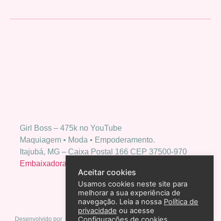
Girl Boss – 475k no YouTube
Maquiagem • Moda • Empoderamento.
Itajubá, MG – Caixa Postal 166 CEP 37500-970
Embaixadora Bio Extratus
Aceitar cookies
Usamos cookies neste site para
melhorar a sua experiência de
navegação. Leia a nossa
Política de
privacidade
ou acesse
Configurações de cookies
Desenvolvido por