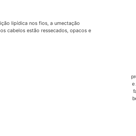
ção lipídica nos fios, a umectação
 os cabelos estão ressecados, opacos e
pr
e
f
b