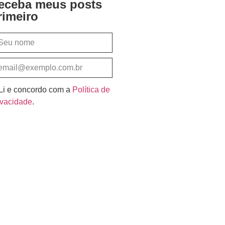
eceba meus posts
rimeiro
Li e concordo com a
Política de
ivacidade
.
Assinar e Receber