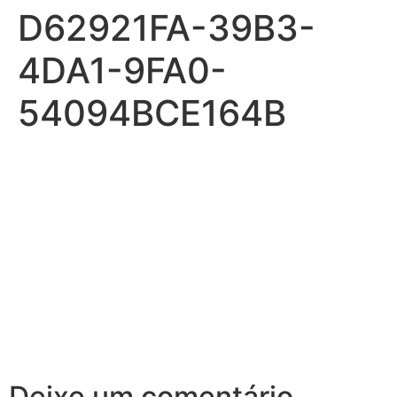
D62921FA-39B3-
4DA1-9FA0-
54094BCE164B
Deixe um comentário