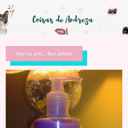
Açaí na pele… Que delícia!