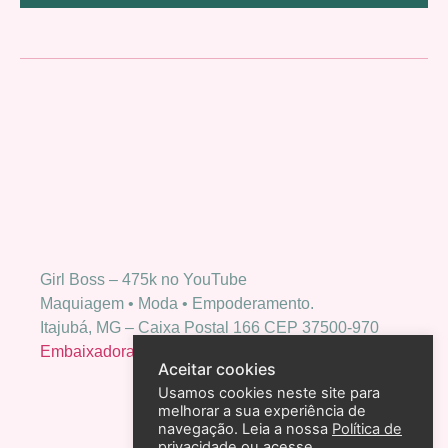
Girl Boss – 475k no YouTube
Maquiagem • Moda • Empoderamento.
Itajubá, MG – Caixa Postal 166 CEP 37500-970
Embaixadora Bio Extratus
Aceitar cookies
Usamos cookies neste site para
melhorar a sua experiência de
navegação. Leia a nossa
Política de
privacidade
ou acesse