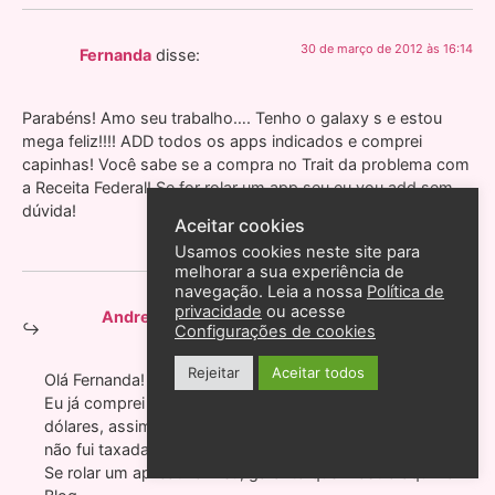
30 de março de 2012 às 16:14
Fernanda
disse:
Parabéns! Amo seu trabalho…. Tenho o galaxy s e estou
mega feliz!!!! ADD todos os apps indicados e comprei
capinhas! Você sabe se a compra no Trait da problema com
a Receita Federal! Se for rolar um app seu eu vou add sem
dúvida!
Aceitar cookies
Usamos cookies neste site para
melhorar a sua experiência de
navegação. Leia a nossa
Política de
privacidade
ou acesse
30 de março de 2012 às 16:19
Andreza Goulart
disse:
Configurações de cookies
Rejeitar
Aceitar todos
Olá Fernanda!
Eu já comprei capinhas mas não comprei acima de 50
dólares, assim não tem problema não, pelo menos eu
não fui taxada.
Se rolar um aplicativo meu, garanto que mostro aqui no