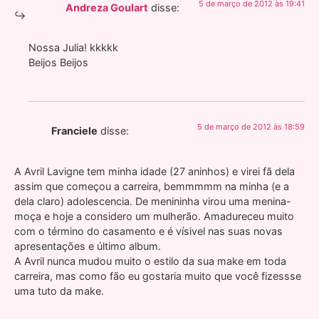
5 de março de 2012 às 19:41
Andreza Goulart
disse:
Nossa Julia! kkkkk
Beijos Beijos
5 de março de 2012 às 18:59
Franciele
disse:
A Avril Lavigne tem minha idade (27 aninhos) e virei fã dela
assim que começou a carreira, bemmmmm na minha (e a
dela claro) adolescencia. De menininha virou uma menina-
moça e hoje a considero um mulherão. Amadureceu muito
com o término do casamento e é vísivel nas suas novas
apresentações e último album.
A Avril nunca mudou muito o estilo da sua make em toda
carreira, mas como fão eu gostaria muito que você fizessse
uma tuto da make.