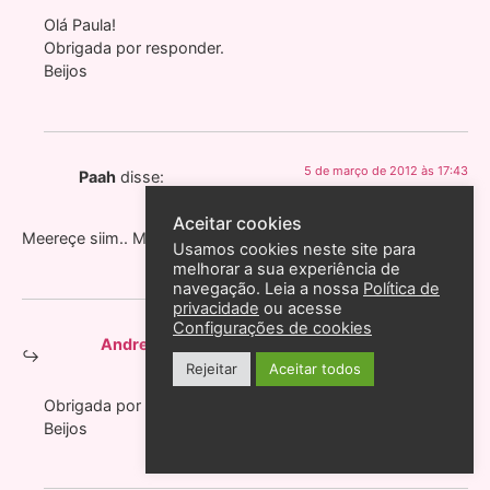
Olá Paula!
Obrigada por responder.
Beijos
5 de março de 2012 às 17:43
Paah
disse:
Aceitar cookies
Meereçe siim.. Make liinda, adoooro vc!! =D
Usamos cookies neste site para
melhorar a sua experiência de
navegação. Leia a nossa
Política de
privacidade
ou acesse
Configurações de cookies
5 de março de 2012 às 18:45
Andreza Goulart
disse:
Rejeitar
Aceitar todos
Obrigada por responder.
Beijos